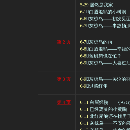
5-29
居然是我家
6-1
白眉姬鹟的小树洞
6-6
灰椋鸟——初次见
6-7
灰椋鸟——事故预
第 2 页
6-7
灰椋鸟的雨
6-8
白眉姬鹟——幸福
6-8
蓝矶鸫也在忙？
6-9
灰椋鸟——大喜过
第 3 页
6-9
灰椋鸟——哭泣的
6-9
过路红隼
第 4 页
6-11
白眉姬鹟——小GG
6-11
已经离巢的小黄鹂
6-11
北红尾鸲还在找房
6-11
灰椋鸟——不安的