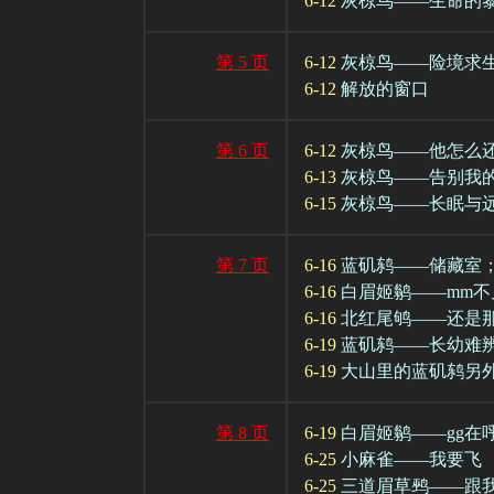
6-12
灰椋鸟——生命的
第 5 页
6-12
灰椋鸟——险境求
6-12
解放的窗口
第 6 页
6-12
灰椋鸟——他怎么
6-13
灰椋鸟——告别我
6-15
灰椋鸟——长眠与
第 7 页
6-16
蓝矶鸫——储藏室
6-16
白眉姬鹟——mm不
6-16
北红尾鸲——还是
6-19
蓝矶鸫——长幼难
6-19
大山里的蓝矶鸫另
第 8 页
6-19
白眉姬鹟——gg在
6-25
小麻雀——我要飞
6-25
三道眉草鹀——跟