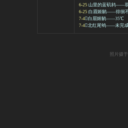
6-25
山里的蓝矶鸫——
6-25
白眉姬鹟——徘徊
7-4
白眉姬鹟——35℃
7-4
北红尾鸲——未完
照片摄于 20