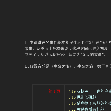
本篇讲述的事件基本都发生2011年5月底至
故事。从季节上严格来说，这段时间已进入初夏
到罢了，所以我仍把它们归结为“春天的故事”。
背景音乐是《生命之旅》。生命之旅，始于春
第 1 页
4-19
灰椋鸟——春的序
5-16
见到蓝矶鸫
5-16
猎隼抢了灰鹡鸰的
5-22
黄鹂身后有杜鹃