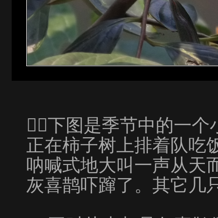
下图是季节中的一个
正在柿子树上排着队吃
呐喊式地大叫一声从天
灰喜鹊吓蹿了。其它几