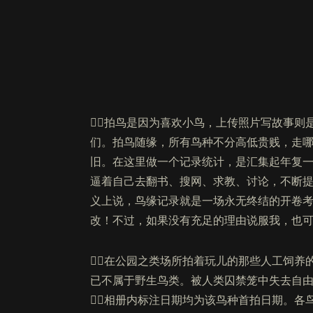
拍鸟是因为喜欢小鸟，上传照片写故事则
们。拍鸟随缘，所有鸟种不分高低贵贱，走
旧。在这里做一个记录统计，是汇集起年复
逼着自己去翻书、搜网、求教、讨论，不断
义上说，鸟缘记录就是一场永无终结的开卷
改！不过，如果没有充足的理由说服我，也
在公园之类场所拍着玩儿的那些人工饲养
已不属于野生鸟类。被人类囚禁笼中失去自
相册内标注日期均为该鸟种首拍日期。各