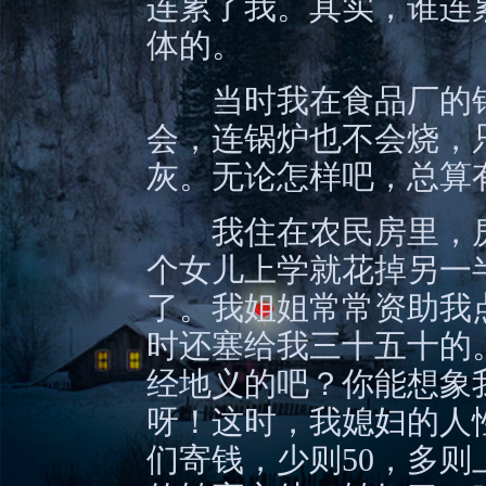
连累了我。其实，谁连
体的。
当时我在食品厂的锅
会，连锅炉也不会烧，
灰。无论怎样吧，总算
我住在农民房里，房
个女儿上学就花掉另一
了。我姐姐常常资助我
时还塞给我三十五十的
经地义的吧？你能想象
呀！这时，我媳妇的人
们寄钱，少则50，多