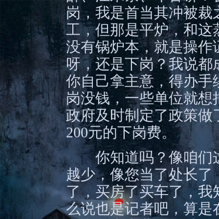
岗，我是首当其冲被裁
工，但那是平炉，和这
没有锅炉本，就是操作
呀，还是下岗？我说都
你自己拿主意，得办手
岗没钱，一些单位就想
政府及时制定了政策做
200元的下岗费。
你知道吗？像咱们这
越少，像您当了处长了
了，买房了买车了，我
么说也是记者吧，算是