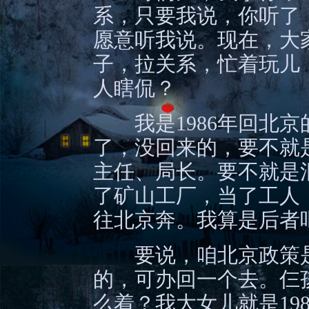
系，只要我说，你听了
愿意听我说。现在，大
子，拉关系，忙着玩儿
人瞎侃？
我是1986年回北京
了，没回来的，要不就
主任、局长。要不就是
了矿山工厂，当了工人
往北京奔。我算是后者
要说，咱北京政策是
的，可办回一个去。仨
么着？我大女儿就是19