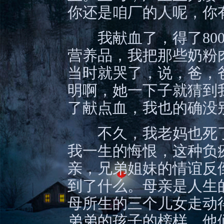
你还是咱厂的人呢，你
我献血了，得了800
营养品，我把那些奶粉
当时就哭了，说，爸，
明啊，她一下子就猜到
了献点血，我也的确没
不久，我老妈也死了
我一生的悔恨，这种负
亲，兄弟姐妹的情谊反
到了什么。母亲是人生
母所生的三个儿女走动
弟弟的孩子的榜样，他