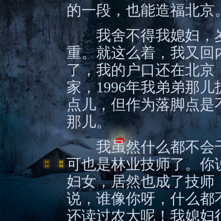
的一段，也能造福北京
我舍不得我媳妇，岁
重。就这么着，我又回
了，我的户口还在北京
家，1996年我弟弟那
点儿，但作为落脚点是
那儿。
我虽然什么都不会干
可也是林业技师了。你
妇女，居然也成了技师
说，谁像你呀，什么都
还读过农大呢！我媳妇