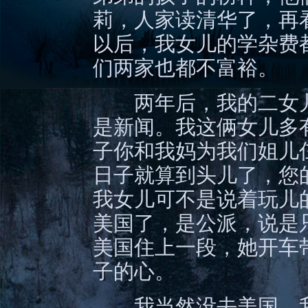
莉，人家读清华了，再
以后，我女儿的学杂费
们两家也都不富裕。
两年后，我的二女儿
是新闻。我这俩女儿多
子你和我妈为我们姐儿
日子就算到头儿了，您
我女儿可不是说着玩儿
美国了，是公派，说是
美国住上一段，她开车
子的心。
我当然没去美国，我